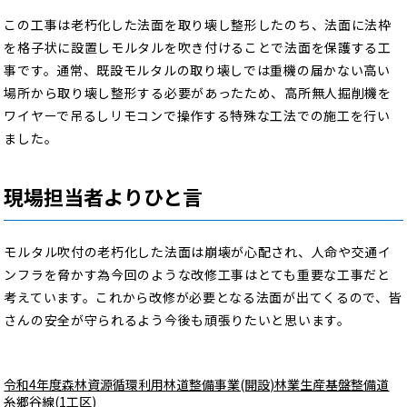
この工事は老朽化した法面を取り壊し整形したのち、法面に法枠
を格子状に設置しモルタルを吹き付けることで法面を保護する工
事です。通常、既設モルタルの取り壊しでは重機の届かない高い
場所から取り壊し整形する必要があったため、高所無人掘削機を
ワイヤーで吊るしリモコンで操作する特殊な工法での施工を行い
ました。
現場担当者よりひと言
モルタル吹付の老朽化した法面は崩壊が心配され、人命や交通イ
ンフラを脅かす為今回のような改修工事はとても重要な工事だと
考えています。これから改修が必要となる法面が出てくるので、皆
さんの安全が守られるよう今後も頑張りたいと思います。
令和4年度森林資源循環利用林道整備事業(開設)林業生産基盤整備道
糸郷谷線(1工区)